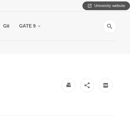
University website
Search
Git
GATE 9