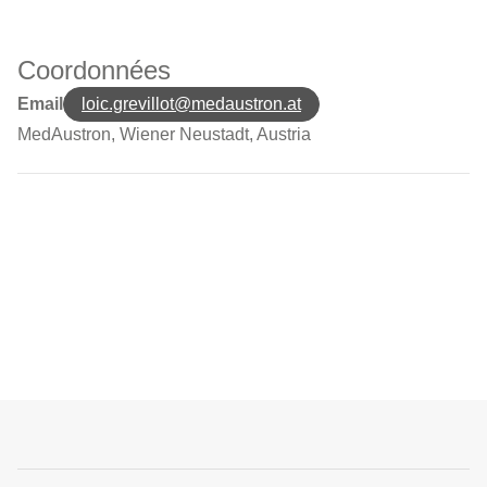
Coordonnées
Email
loic.grevillot@medaustron.at
MedAustron, Wiener Neustadt, Austria